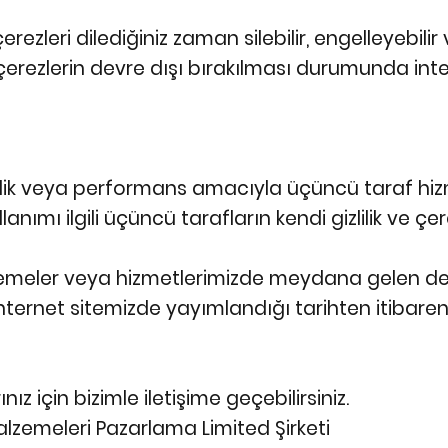
erezleri dilediğiniz zaman silebilir, engelleyebili
ı çerezlerin devre dışı bırakılması durumunda int
nlik veya performans amacıyla üçüncü taraf hiz
llanımı ilgili üçüncü tarafların kendi gizlilik ve çer
nlemeler veya hizmetlerimizde meydana gelen değ
internet sitemizde yayımlandığı tarihten itibaren 
ız için bizimle iletişime geçebilirsiniz.
lzemeleri Pazarlama Limited Şirketi