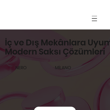
İç ve Dış Mekânlara Uyu
Modern Saksı Çözümleri
MİLANO
NERO