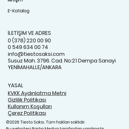
E-Katalog
İLETİŞİM VE ADRES
0 (378) 220 00 90
0 549 634 00 74
info@tiestosaksi.com
Susuz Mah. 3796. Cad. No:21 Dempa Sanayi
YENİMAHALLE/ANKARA
YASAL
KVKK Aydınlatma Metni
Gizlilik Politikası
Kullanım Koşulları
Çerez Politikası
©2026 Tiesto Saksı. Tüm hakları saklıdır.
Bu websitesi
Bartın Medya
tarafından yapılmıştır.