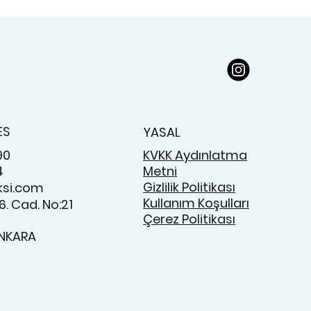
ES
YASAL
90
KVKK Aydınlatma
4
Metni
Gizlilik Politikası
ksi.com
Kullanım Koşulları
. Cad. No:21
Çerez Politikası
NKARA