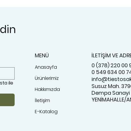
edin
MENÜ
İLETİŞİM VE ADR
0 (378) 220 00 
Anasayfa
0 549 634 00 7
Ürünlerimiz
info@tiestosa
a ile 
Susuz Mah. 3796
Hakkımızda
Dempa Sanayi
YENİMAHALLE/A
İletişim
E-Katalog